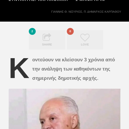
ΓΙΆΝΝΗΣ Θ. ΝΙΣΎΡΙΟΣ, Π. ΔΉΜΑΡΧΟΣ ΚΑΡΠΆΘΟΥ
2
0
SHARE
LOVE
Κ
οντεύουν να κλείσουν 3 χρόνια από
την ανάληψη των καθηκόντων της
σημερινής δημοτικής αρχής.