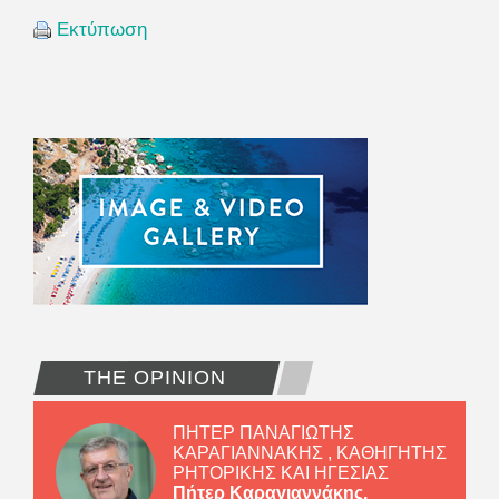
Εκτύπωση
THE OPINION
ΠΗΤΕΡ ΠΑΝΑΓΙΩΤΗΣ
ΚΑΡΑΓΙΑΝΝΑΚΗΣ , ΚΑΘΗΓΗΤΗΣ
ΡΗΤΟΡΙΚΗΣ ΚΑΙ ΗΓΕΣΙΑΣ
Πήτερ Καραγιαννάκης,