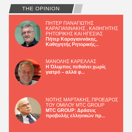
THE OPINION
ΠΗΤΕΡ ΠΑΝΑΓΙΩΤΗΣ
ΚΑΡΑΓΙΑΝΝΑΚΗΣ , ΚΑΘΗΓΗΤΗΣ
ΡΗΤΟΡΙΚΗΣ ΚΑΙ ΗΓΕΣΙΑΣ
Πήτερ Καραγιαννάκης,
Καθηγητής Ρητορικής...
ΜΑΝΟΛΗΣ ΚΑΡΕΛΛΑΣ
Η Όλυμπος πεθαίνει χωρίς
γιατρό – αλλά φ...
ΝΟΤΗΣ ΜΑΡΤΑΚΗΣ, ΠΡΟΕΔΡΟΣ
ΤΟΥ ΟΜΙΛΟΥ MTC GROUP
MTC GROUP: Δράσεις
προβολής ελληνικών πρ...