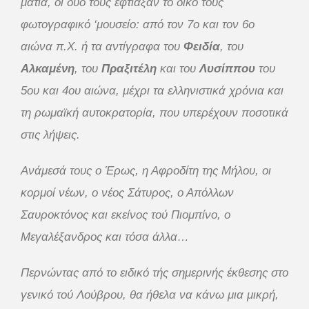
μάτια, οι δυο τους έφτιαξαν το δικό τους
φωτογραφικό ‘μουσείο:
από τον 7ο και τον 6ο
αιώνα π.Χ. ή τα αντίγραφα του
Φειδία
, του
Αλκαμένη
, του
Πραξιτέλη
και του
Λυσίππου
του
5ου και 4ου αιώνα, μέχρι τα ελληνιστικά χρόνια και
τη ρωμαϊκή αυτοκρατορία, που υπερέχουν ποσοτικά
στις λήψεις.
Ανάμεσά τους ο Έρως, η Αφροδίτη της Μήλου, οι
κορμοί νέων, ο νέος Σάτυρος, ο Απόλλων
Σαυροκτόνος και εκείνος τού Πιομπίνο, ο
Μεγαλέξανδρος και τόσα άλλα…
Περνώντας από το ειδικό τής σημερινής έκθεσης στο
γενικό τού Λούβρου, θα ήθελα να κάνω μια μικρή,