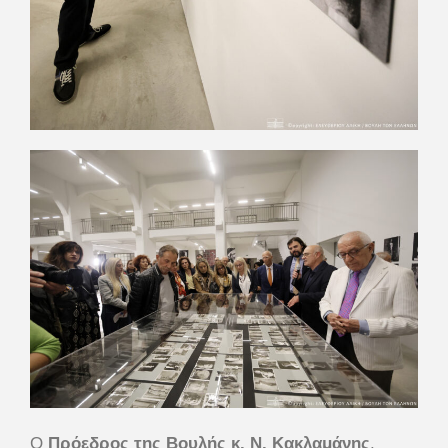
Ο
Πρόεδρος της Βουλής κ. Ν. Κακλαμάνης
,