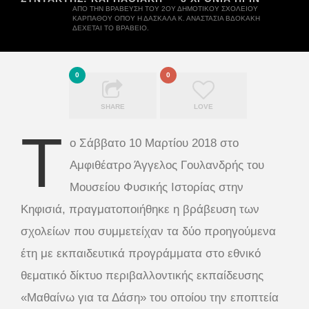
ΑΠΌ ΤΗΝ ΒΡΆΒΕΥΣΗ ΤΟΥ 2ΟΥ ΔΗΜΟΤΙΚΟΎ ΣΧΟΛΕΊΟΥ
ΚΑΡΠΆΘΟΥ ΌΠΟΥ Η ΔΑΣΚΆΛΑ Κ. ΑΝΑΣΤΑΣΊΑ ΒΔΟΚΆΚΗ
ΔΈΧΕΤΑΙ ΤΟ ΒΡΑΒΕΊΟ.
0
0
SHARE
LOVE
Τ
ο Σάββατο 10 Μαρτίου 2018 στο
Αμφιθέατρο Άγγελος Γουλανδρής του
Μουσείου Φυσικής Ιστορίας στην
Κηφισιά, πραγματοποιήθηκε η βράβευση των
σχολείων που συμμετείχαν τα δύο προηγούμενα
έτη με εκπαιδευτικά προγράμματα στο εθνικό
θεματικό δίκτυο περιβαλλοντικής εκπαίδευσης
«Μαθαίνω για τα Δάση» του οποίου την εποπτεία