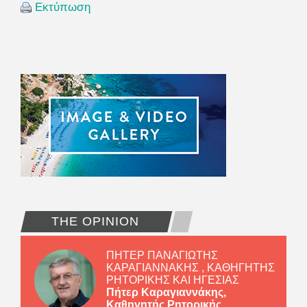
Εκτύπωση
THE OPINION
ΠΗΤΕΡ ΠΑΝΑΓΙΩΤΗΣ
ΚΑΡΑΓΙΑΝΝΑΚΗΣ , ΚΑΘΗΓΗΤΗΣ
ΡΗΤΟΡΙΚΗΣ ΚΑΙ ΗΓΕΣΙΑΣ
Πήτερ Καραγιαννάκης,
Καθηγητής Ρητορικής...