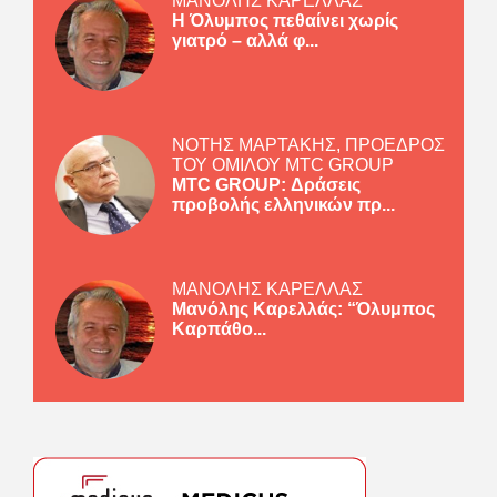
ΜΑΝΟΛΗΣ ΚΑΡΕΛΛΑΣ
Η Όλυμπος πεθαίνει χωρίς
γιατρό – αλλά φ...
ΝΟΤΗΣ ΜΑΡΤΑΚΗΣ, ΠΡΟΕΔΡΟΣ
ΤΟΥ ΟΜΙΛΟΥ MTC GROUP
MTC GROUP: Δράσεις
προβολής ελληνικών πρ...
ΜΑΝΟΛΗΣ ΚΑΡΕΛΛΑΣ
Μανόλης Καρελλάς: “Όλυμπος
Καρπάθο...