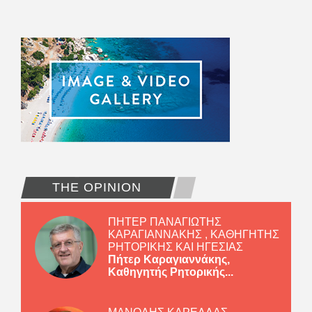
THE OPINION
ΠΗΤΕΡ ΠΑΝΑΓΙΩΤΗΣ
ΚΑΡΑΓΙΑΝΝΑΚΗΣ , ΚΑΘΗΓΗΤΗΣ
ΡΗΤΟΡΙΚΗΣ ΚΑΙ ΗΓΕΣΙΑΣ
Πήτερ Καραγιαννάκης,
Καθηγητής Ρητορικής...