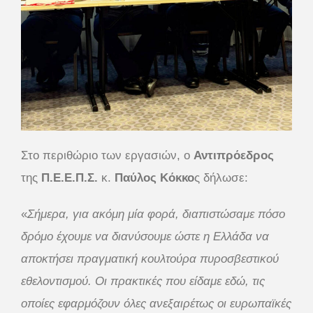
Στο περιθώριο των εργασιών, ο
Αντιπρόεδρος
της
Π.Ε.Ε.Π.Σ.
κ.
Παύλος Κόκκο
ς δήλωσε:
«
Σήμερα, για ακόμη μία φορά, διαπιστώσαμε πόσο
δρόμο έχουμε να διανύσουμε ώστε η Ελλάδα να
αποκτήσει πραγματική κουλτούρα πυροσβεστικού
εθελοντισμού. Οι πρακτικές που είδαμε εδώ, τις
οποίες εφαρμόζουν όλες ανεξαιρέτως οι ευρωπαϊκές