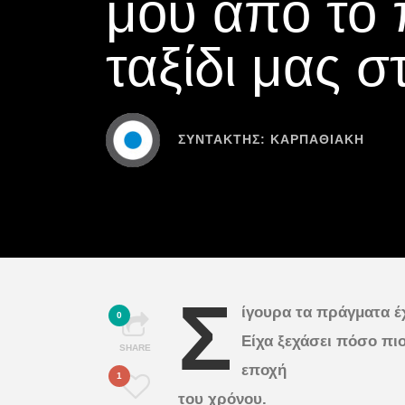
μου από το
ταξίδι μας 
ΣΥΝΤΆΚΤΗΣ:
ΚΑΡΠΑΘΙΑΚΗ
Σ
ίγουρα τα πράγματα έχ
0
Είχα ξεχάσει πόσο πι
SHARE
εποχή
1
του χρόνου.