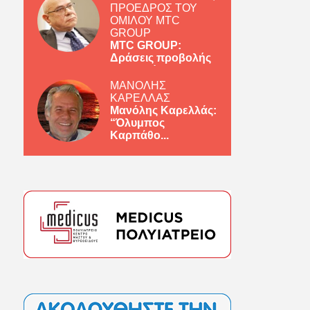
ΠΡΟΕΔΡΟΣ ΤΟΥ
ΟΜΙΛΟΥ MTC
GROUP
MTC GROUP:
Δράσεις προβολής
ελληνικών πρ...
ΜΑΝΟΛΗΣ
ΚΑΡΕΛΛΑΣ
Μανόλης Καρελλάς:
“Όλυμπος
Καρπάθο...