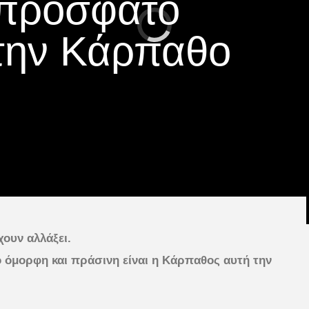
 πρόσφατο
στην Κάρπαθο
ουν αλλάξει.
ο όμορφη και πράσινη είναι η Κάρπαθος αυτή την