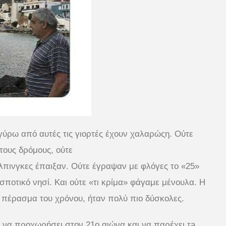
 γύρω από αυτές τις γιορτές έχουν χαλαρώςη. Ούτε
τους δρόμους, ούτε
πινγκες έπαιξαν. Ούτε έγραψαν με φλόγες το «25»
ποτικό νησί. Και ούτε «τι κρίμα» φάγαμε μένουλα. Η
ο πέρασμα του χρόνου, ήταν πολύ πιο δύσκολες.
να προχωρήσει στον 21ο αιώνα και να παρέχει τa