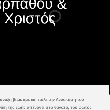
αρπάθου &
 Χριστός
τάνυξη βιώσαμε και πάλι την Ανάσταση του
νίκη της ζωής απέναντι στο θάνατο, του φωτός