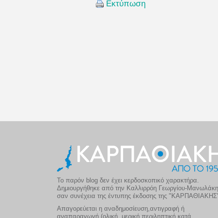
Εκτύπωση
Το παρόν blog δεν έχει κερδοσκοπικό χαρακτήρα.
Δημιουργήθηκε από την Καλλιρρόη Γεωργίου-Μανωλάκ
σαν συνέχεια της έντυπης έκδοσης της "ΚΑΡΠΑΘΙΑΚΗΣ
Απαγορεύεται η αναδημοσίευση,αντιγραφή ή
αναπαραγωγή (ολική, μερική,περιληπτική κατά