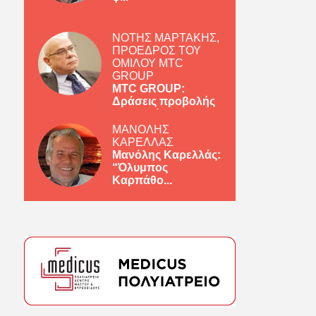
ΝΟΤΗΣ ΜΑΡΤΑΚΗΣ,
ΠΡΟΕΔΡΟΣ ΤΟΥ
ΟΜΙΛΟΥ MTC
GROUP
MTC GROUP:
Δράσεις προβολής
ελληνικών πρ...
ΜΑΝΟΛΗΣ
ΚΑΡΕΛΛΑΣ
Μανόλης Καρελλάς:
“Όλυμπος
Καρπάθο...