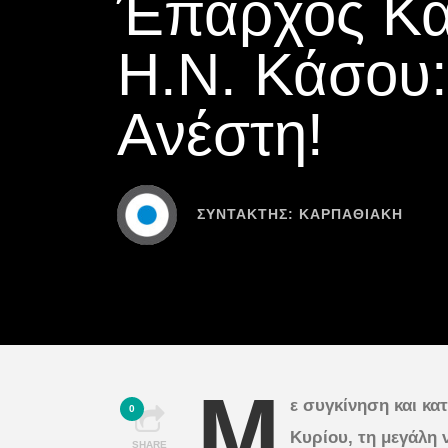
Έπαρχος Κ
Η.Ν. Κάσου:
Ανέστη!
ΣΥΝΤΆΚΤΗΣ:
ΚΑΡΠΑΘΙΑΚΗ
Μ
ε συγκίνηση και κα
0
Κυρίου, τη μεγάλη 
SHARE