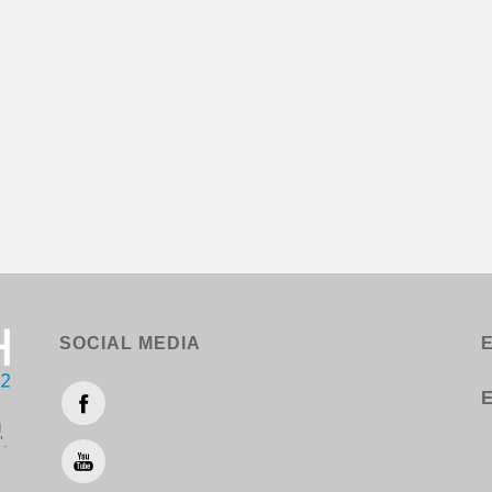
SOCIAL MEDIA
Ε
η
".