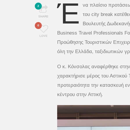
Έ
να πλαίσιο προτάσεω
2
του city break κατέθ
SHARE
Βουλευτής Δωδεκανήσ
0
Business Travel Professionals 
LOVE
Προώθησης Τουριστικών Επιχειρ
όλη την Ελλάδα, ταξιδιωτικών γ
Ο κ. Κόνσολας αναφέρθηκε στην
χαρακτήρισε μέρος του Αστικού 
προτεραιότητα την κατασκευή ε
κέντρου στην Αττική.