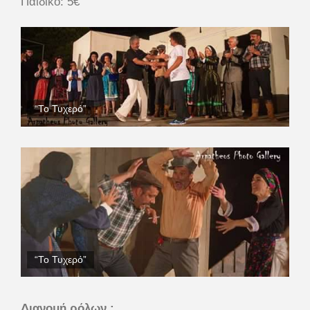
Παιδικό: 5€
“Το Τυχερό”
“Το Τυχερό”
Διανομή ρόλων :