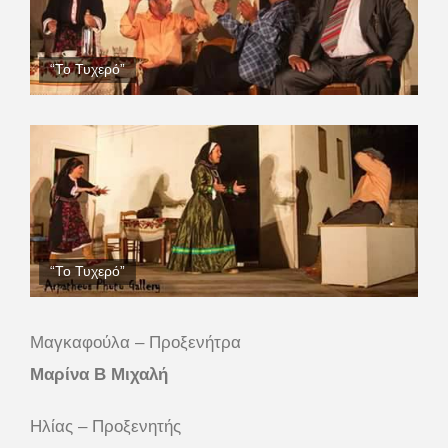
“Το Τυχερό”
“Το Τυχερό”
Μαγκαφούλα – Προξενήτρα
Μαρίνα Β Μιχαλή
Ηλίας – Προξενητής