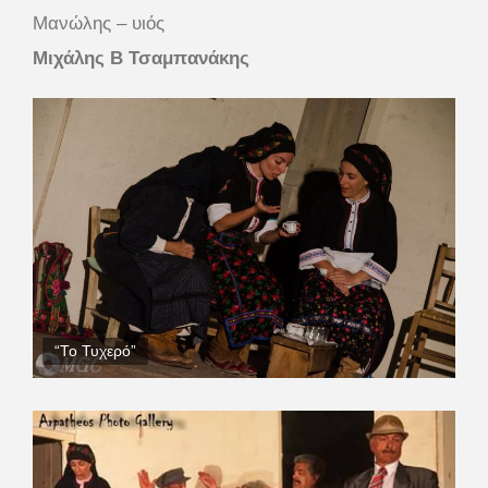
Μανώλης – υιός
Μιχάλης Β Τσαμπανάκης
“Το Τυχερό”