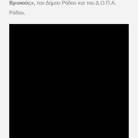
Βρυκούς»,
του Δήμου Ρόδου και του Δ.Ο.Π.Α.
Ρόδου
.