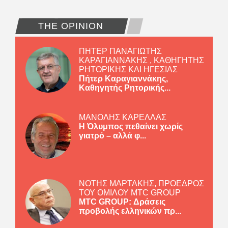
THE OPINION
ΠΗΤΕΡ ΠΑΝΑΓΙΩΤΗΣ
ΚΑΡΑΓΙΑΝΝΑΚΗΣ , ΚΑΘΗΓΗΤΗΣ
ΡΗΤΟΡΙΚΗΣ ΚΑΙ ΗΓΕΣΙΑΣ
Πήτερ Καραγιαννάκης,
Καθηγητής Ρητορικής...
ΜΑΝΟΛΗΣ ΚΑΡΕΛΛΑΣ
Η Όλυμπος πεθαίνει χωρίς
γιατρό – αλλά φ...
ΝΟΤΗΣ ΜΑΡΤΑΚΗΣ, ΠΡΟΕΔΡΟΣ
ΤΟΥ ΟΜΙΛΟΥ MTC GROUP
MTC GROUP: Δράσεις
προβολής ελληνικών πρ...