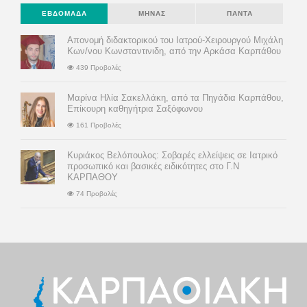
ΕΒΔΟΜΆΔΑ
ΜΉΝΑΣ
ΠΆΝΤΑ
Απονομή διδακτορικού του Ιατρού-Χειρουργού Μιχάλη
Κων/νου Κωνσταντινιδη, από την Αρκάσα Καρπάθου
439 Προβολές
Μαρίνα Ηλία Σακελλάκη, από τα Πηγάδια Καρπάθου,
Επίκουρη καθηγήτρια Σαξόφωνου
161 Προβολές
Κυριάκος Βελόπουλος: Σοβαρές ελλείψεις σε Ιατρικό
προσωπικό και βασικές ειδικότητες στο Γ.Ν
ΚΑΡΠΑΘΟΥ
74 Προβολές