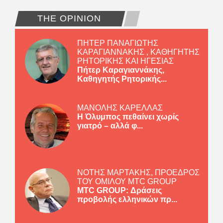
THE OPINION
ΠΗΤΕΡ ΠΑΝΑΓΙΩΤΗΣ
ΚΑΡΑΓΙΑΝΝΑΚΗΣ , ΚΑΘΗΓΗΤΗΣ
ΡΗΤΟΡΙΚΗΣ ΚΑΙ ΗΓΕΣΙΑΣ
Πήτερ Καραγιαννάκης,
Καθηγητής Ρητορικής...
ΜΑΝΟΛΗΣ ΚΑΡΕΛΛΑΣ
Η Όλυμπος πεθαίνει χωρίς
γιατρό – αλλά φ...
ΝΟΤΗΣ ΜΑΡΤΑΚΗΣ, ΠΡΟΕΔΡΟΣ
ΤΟΥ ΟΜΙΛΟΥ MTC GROUP
MTC GROUP: Δράσεις
προβολής ελληνικών πρ...