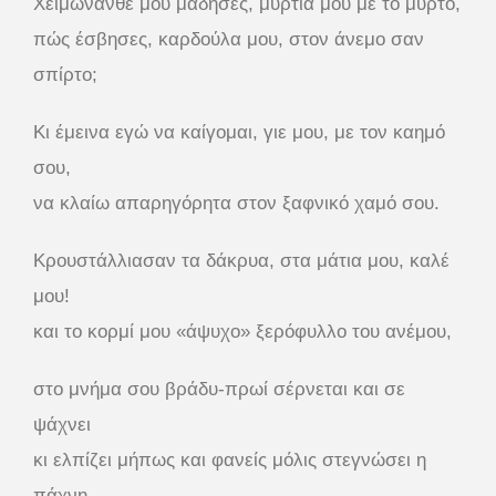
Χειμωνανθέ μου μάδησες, μυρτιά μου με το μύρτο,
πώς έσβησες, καρδούλα μου, στον άνεμο σαν
σπίρτο;
Κι έμεινα εγώ να καίγομαι, γιε μου, με τον καημό
σου,
να κλαίω απαρηγόρητα στον ξαφνικό χαμό σου.
Κρουστάλλιασαν τα δάκρυα, στα μάτια μου, καλέ
μου!
και το κορμί μου «άψυχο» ξερόφυλλο του ανέμου,
στο μνήμα σου βράδυ-πρωί σέρνεται και σε
ψάχνει
κι ελπίζει μήπως και φανείς μόλις στεγνώσει η
πάχνη.