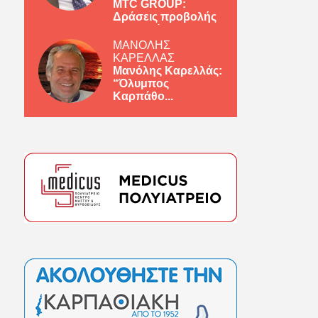
MTC GROUP:
Δράσεις προβολής
ελληνικών πρ...
ΜΑΝΟΛΗΣ
ΚΑΡΕΛΛΑΣ
Μανόλης Καρελλάς:
“Όλυμπος
Καρπάθο...