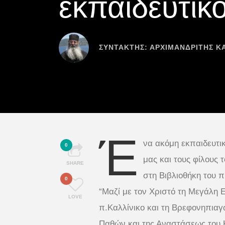
εκπαιδευτι
ΣΥΝΤΆΚΤΗΣ:
ΑΡΧΙΜΑΝΔΡΙΤΗΣ Κ
Έ
να ακόμη εκπαιδευτι
0
μας και τους φίλους 
SHARE
στη Βιβλιοθήκη του 
0
“Μαζί με τον Χριστό τη Μεγάλη 
LOVE
π.Καλλίνικο και τη Βρεφονηπια
Παθών και της Αναστάσεως του Κ