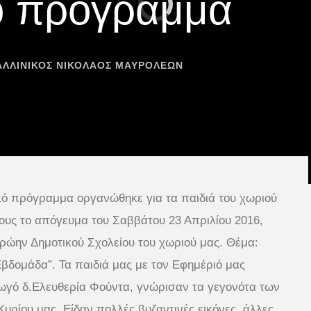
κό πρόγραμμα
ΑΛΛΙΝΙΚΟΣ ΝΙΚΟΛΑΟΣ ΜΑΥΡΟΛΕΩΝ
κό πρόγραμμα οργανώθηκε για τα παιδιά του χωριού
τους το απόγευμα του Σαββάτου 23 Απριλίου 2016,
πρώη
ν Δημοτικού Σχολείου του χωριού μας. Θέμα:
Εβδομάδα”. Τα παιδιά μας με τον Εφημέριό μας
γωγό δ.Ελευθερία Φούντα, γνώρισαν τα γεγονότα των
υρίου μας. Είδαν πολλές βυζαντινές εικόνες, άλλες