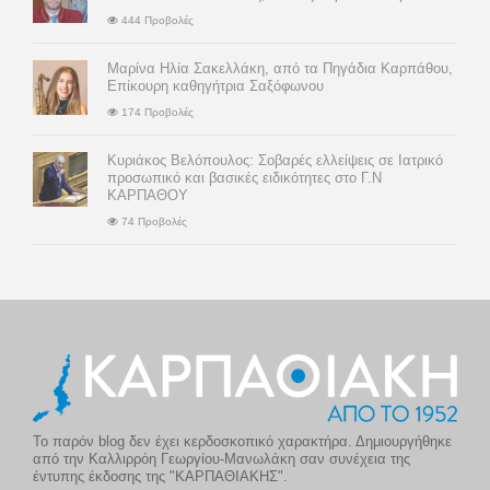
444 Προβολές
Μαρίνα Ηλία Σακελλάκη, από τα Πηγάδια Καρπάθου,
Επίκουρη καθηγήτρια Σαξόφωνου
174 Προβολές
Κυριάκος Βελόπουλος: Σοβαρές ελλείψεις σε Ιατρικό
προσωπικό και βασικές ειδικότητες στο Γ.Ν
ΚΑΡΠΑΘΟΥ
74 Προβολές
Το παρόν blog δεν έχει κερδοσκοπικό χαρακτήρα. Δημιουργήθηκε
από την Καλλιρρόη Γεωργίου-Μανωλάκη σαν συνέχεια της
έντυπης έκδοσης της "ΚΑΡΠΑΘΙΑΚΗΣ".