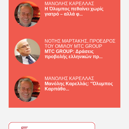
ΜΑΝΟΛΗΣ ΚΑΡΕΛΛΑΣ
Η Όλυμπος πεθαίνει χωρίς
γιατρό – αλλά φ...
ΝΟΤΗΣ ΜΑΡΤΑΚΗΣ, ΠΡΟΕΔΡΟΣ
ΤΟΥ ΟΜΙΛΟΥ MTC GROUP
MTC GROUP: Δράσεις
προβολής ελληνικών πρ...
ΜΑΝΟΛΗΣ ΚΑΡΕΛΛΑΣ
Μανόλης Καρελλάς: “Όλυμπος
Καρπάθο...