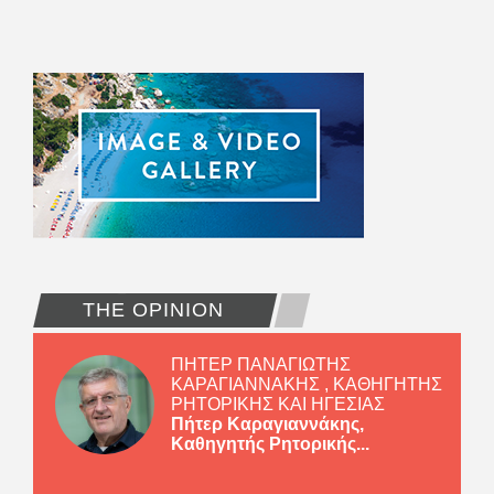
THE OPINION
ΠΗΤΕΡ ΠΑΝΑΓΙΩΤΗΣ
ΚΑΡΑΓΙΑΝΝΑΚΗΣ , ΚΑΘΗΓΗΤΗΣ
ΡΗΤΟΡΙΚΗΣ ΚΑΙ ΗΓΕΣΙΑΣ
Πήτερ Καραγιαννάκης,
Καθηγητής Ρητορικής...