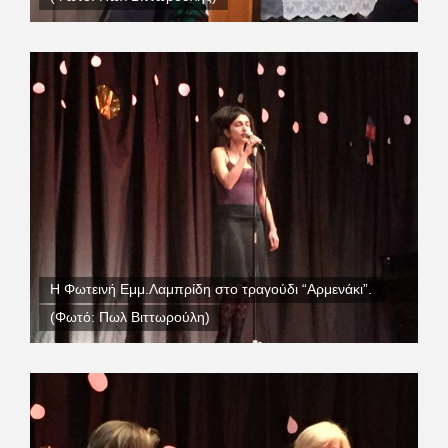
Η Φωτεινή Εμμ.Λαμπρίδη στο τραγούδι “Αρμενάκι”.
(Φωτό: Πωλ Βιττωρούλη)