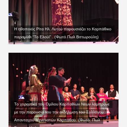
Η ηθοποιός Ρίτα Ηλ. Λυτού παρουσιάζει το Καρπάθικο
παραμύθι “Το Ελούϊ” . (Φωτό Πωλ Βιττωρούλη)
Το χορευτικό του Ομίλου Καρπαθίων Νέων λάμπρυνε
με την παρουσία του την εκδήλωση του Συλλόγου
Απανταχού Μενετιατών Καρπάθου. (Φωτό: Πωλ