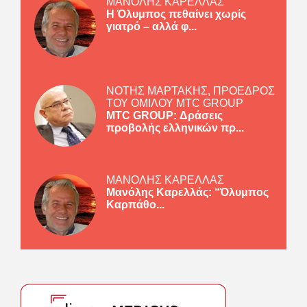
ΜΑΝΟΛΗΣ ΚΑΡΕΛΛΑΣ
Η Όλυμπος πεθαίνει χωρίς
γιατρό – αλλά φ...
ΝΟΤΗΣ ΜΑΡΤΑΚΗΣ, ΠΡΟΕΔΡΟΣ
ΤΟΥ ΟΜΙΛΟΥ MTC GROUP
MTC GROUP: Δράσεις
προβολής ελληνικών πρ...
ΜΑΝΟΛΗΣ ΚΑΡΕΛΛΑΣ
Μανόλης Καρελλάς: “Όλυμπος
Καρπάθο...