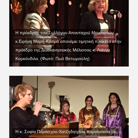
Η πρόεδρος του Συλλόγου Απανταχού Μενετιατών
κ.Ειρήνη Μαρή-Κοσμά απονέμει τιμητική πλακέτα στην
πρόεδρο της Δωεκανησιακής Μέλισσας κ. Λιάννα
Κορκόνδιλα. (Φωτό: Πωλ Βιττωρούλη)
Η κ. Σοφία Παράσχου-Χατζηδητρίου παρουσίασε με