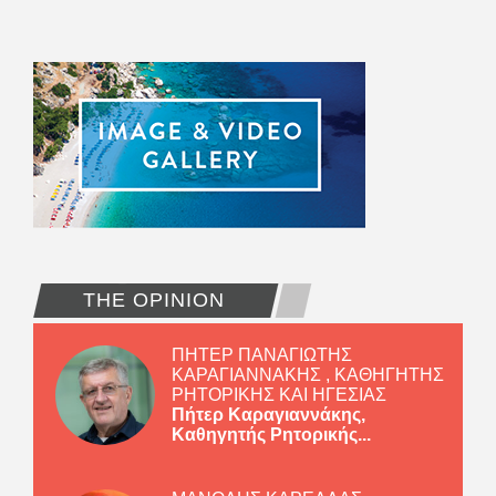
THE OPINION
ΠΗΤΕΡ ΠΑΝΑΓΙΩΤΗΣ
ΚΑΡΑΓΙΑΝΝΑΚΗΣ , ΚΑΘΗΓΗΤΗΣ
ΡΗΤΟΡΙΚΗΣ ΚΑΙ ΗΓΕΣΙΑΣ
Πήτερ Καραγιαννάκης,
Καθηγητής Ρητορικής...