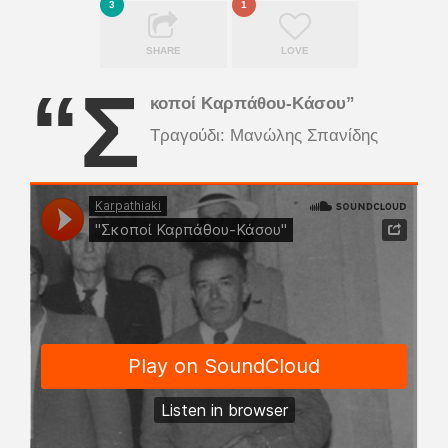
3
1
SHARE
LOVE
“Σ
κοποί Καρπάθου-Κάσου”
Τραγούδι: Μανώλης Σπανίδης