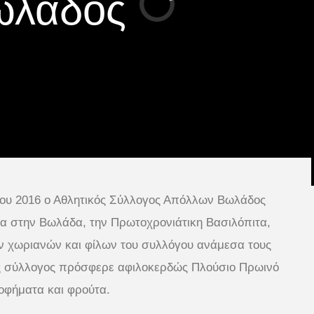
ωλάδος
ίου 2016 ο Αθλητικός Σύλλογος Απόλλων Βωλάδος
ία στην Βωλάδα, την Πρωτοχρονιάτικη Βασιλόπιτα,
ν χωριανών και φίλων του συλλόγου ανάμεσα τους
ός σύλλογος πρόσφερε αφιλοκερδώς Πλούσιο Πρωινό
ροφήματα και φρούτα.