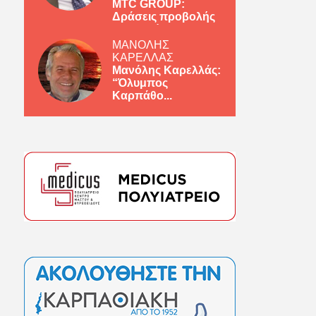
MTC GROUP:
Δράσεις προβολής
ελληνικών πρ...
ΜΑΝΟΛΗΣ
ΚΑΡΕΛΛΑΣ
Μανόλης Καρελλάς:
“Όλυμπος
Καρπάθο...