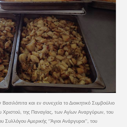
Βασιλόπιτα και εν συνεχεία το Διοικητικό Συμβούλιο
 Χριστού, της Παναγίας, των Αγίων Αναργύρων, του
 Συλλόγου Αμερικής ‘’Άγιοι Ανάργυροι’’, του