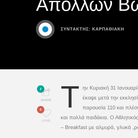
Απόλλων Β
ΣΥΝΤΆΚΤΗΣ:
ΚΑΡΠΑΘΙΑΚΗ
Τ
ην Κυριακή 31 Ιανουαρ
2
έκοψε μετά την εκκλησ
SHARE
παρουσία 110 και πλέο
0
και πολλά παιδάκια. Ο Αθλητικ
LOVE
– Breakfast με αλμυρά, γλυκά ,