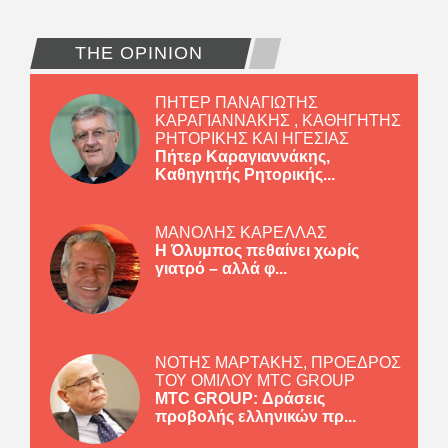
THE OPINION
ΠΗΤΕΡ ΠΑΝΑΓΙΩΤΗΣ
ΚΑΡΑΓΙΑΝΝΑΚΗΣ , ΚΑΘΗΓΗΤΗΣ
ΡΗΤΟΡΙΚΗΣ ΚΑΙ ΗΓΕΣΙΑΣ
Πήτερ Καραγιαννάκης,
Καθηγητής Ρητορικής...
ΜΑΝΟΛΗΣ ΚΑΡΕΛΛΑΣ
Η Όλυμπος πεθαίνει χωρίς
γιατρό – αλλά φ...
ΝΟΤΗΣ ΜΑΡΤΑΚΗΣ, ΠΡΟΕΔΡΟΣ
ΤΟΥ ΟΜΙΛΟΥ MTC GROUP
MTC GROUP: Δράσεις
προβολής ελληνικών πρ...