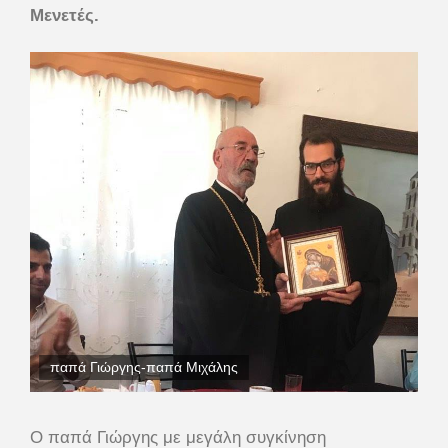
Mενετές.
παπά Γιώργης-παπά Μιχάλης
Ο παπά Γιώργης με μεγάλη συγκίνηση