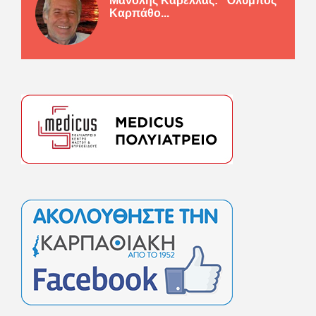
Μανόλης Καρελλάς: “Όλυμπος
Καρπάθο...