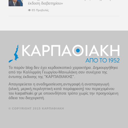
έκδοση διαβατηρίου»
65 Προβολές
Το παρόν blog δεν έχει κερδοσκοπικό χαρακτήρα. Δημιουργήθηκε
από την Καλλιρρόη Γεωργίου-Μανωλάκη σαν συνέχεια της
έντυπης έκδοσης της "ΚΑΡΠΑΘΙΑΚΗΣ".
Απαγορεύεται η αναδημοσίευση,αντιγραφή ή αναπαραγωγή
(ολική, μερική,περιληπτική κατά παράφραση) του περιεχομένου
του karpathiaki.gr με οποιονδήποτε τρόπο χωρίς την προηγούμενη
άδεια του διαχειριστή.
© COPYRIGHT 2015 ΚΑΡΠΑΘΙΑΚΗ