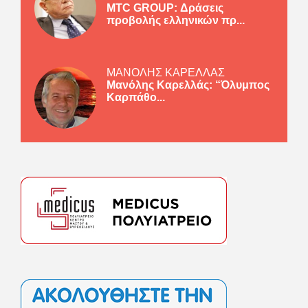
MTC GROUP: Δράσεις
προβολής ελληνικών πρ...
ΜΑΝΟΛΗΣ ΚΑΡΕΛΛΑΣ
Μανόλης Καρελλάς: “Όλυμπος
Καρπάθο...