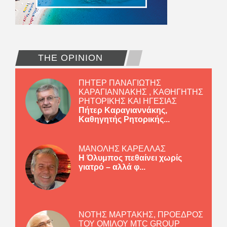
THE OPINION
ΠΗΤΕΡ ΠΑΝΑΓΙΩΤΗΣ
ΚΑΡΑΓΙΑΝΝΑΚΗΣ , ΚΑΘΗΓΗΤΗΣ
ΡΗΤΟΡΙΚΗΣ ΚΑΙ ΗΓΕΣΙΑΣ
Πήτερ Καραγιαννάκης,
Καθηγητής Ρητορικής...
ΜΑΝΟΛΗΣ ΚΑΡΕΛΛΑΣ
Η Όλυμπος πεθαίνει χωρίς
γιατρό – αλλά φ...
ΝΟΤΗΣ ΜΑΡΤΑΚΗΣ, ΠΡΟΕΔΡΟΣ
ΤΟΥ ΟΜΙΛΟΥ MTC GROUP