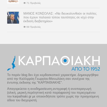
71 Προβολές
ΜΑΝΟΣ ΚΟΝΣΟΛΑΣ: «Να διευκολυνθούν οι πολίτες
που έχουν παλαιού τύπου ταυτότητες σε ισχύ στην
έκδοση διαβατηρίου»
69 Προβολές
Το παρόν blog δεν έχει κερδοσκοπικό χαρακτήρα. Δημιουργήθηκε
από την Καλλιρρόη Γεωργίου-Μανωλάκη σαν συνέχεια της
έντυπης έκδοσης της "ΚΑΡΠΑΘΙΑΚΗΣ".
Απαγορεύεται η αναδημοσίευση,αντιγραφή ή αναπαραγωγή
(ολική, μερική,περιληπτική κατά παράφραση) του περιεχομένου
του karpathiaki.gr με οποιονδήποτε τρόπο χωρίς την προηγούμενη
άδεια του διαχειριστή.