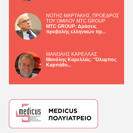
ΝΟΤΗΣ ΜΑΡΤΑΚΗΣ, ΠΡΟΕΔΡΟΣ
ΤΟΥ ΟΜΙΛΟΥ MTC GROUP
MTC GROUP: Δράσεις
προβολής ελληνικών πρ...
ΜΑΝΟΛΗΣ ΚΑΡΕΛΛΑΣ
Μανόλης Καρελλάς: “Όλυμπος
Καρπάθο...