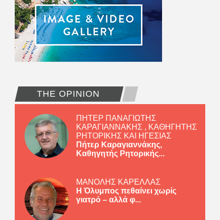
THE OPINION
ΠΗΤΕΡ ΠΑΝΑΓΙΩΤΗΣ
ΚΑΡΑΓΙΑΝΝΑΚΗΣ , ΚΑΘΗΓΗΤΗΣ
ΡΗΤΟΡΙΚΗΣ ΚΑΙ ΗΓΕΣΙΑΣ
Πήτερ Καραγιαννάκης,
Καθηγητής Ρητορικής...
ΜΑΝΟΛΗΣ ΚΑΡΕΛΛΑΣ
Η Όλυμπος πεθαίνει χωρίς
γιατρό – αλλά φ...