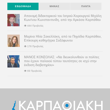
ΕΒΔΟΜΆΔΑ
ΜΉΝΑΣ
ΠΆΝΤΑ
Απονομή διδακτορικού του Ιατρού-Χειρουργού Μιχάλη
Κων/νου Κωνσταντινιδη, από την Αρκάσα Καρπάθου
444 Προβολές
Μαρίνα Ηλία Σακελλάκη, από τα Πηγάδια Καρπάθου,
Επίκουρη καθηγήτρια Σαξόφωνου
176 Προβολές
ΜΑΝΟΣ ΚΟΝΣΟΛΑΣ: «Να διευκολυνθούν οι πολίτες
που έχουν παλαιού τύπου ταυτότητες σε ισχύ στην
έκδοση διαβατηρίου»
69 Προβολές