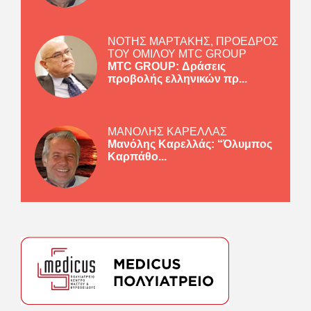
ΝΟΤΗΣ ΜΑΡΤΑΚΗΣ, ΠΡΟΕΔΡΟΣ
ΤΟΥ ΟΜΙΛΟΥ MTC GROUP
MTC GROUP: Δράσεις
προβολής ελληνικών πρ...
ΜΑΝΟΛΗΣ ΚΑΡΕΛΛΑΣ
Μανόλης Καρελλάς: “Όλυμπος
Καρπάθο...