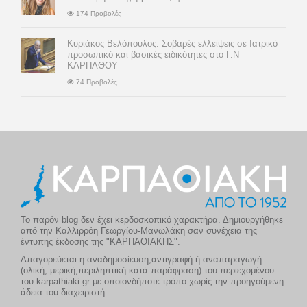
174 Προβολές
Κυριάκος Βελόπουλος: Σοβαρές ελλείψεις σε Ιατρικό
προσωπικό και βασικές ειδικότητες στο Γ.Ν
ΚΑΡΠΑΘΟΥ
74 Προβολές
Το παρόν blog δεν έχει κερδοσκοπικό χαρακτήρα. Δημιουργήθηκε
από την Καλλιρρόη Γεωργίου-Μανωλάκη σαν συνέχεια της
έντυπης έκδοσης της "ΚΑΡΠΑΘΙΑΚΗΣ".
Απαγορεύεται η αναδημοσίευση,αντιγραφή ή αναπαραγωγή
(ολική, μερική,περιληπτική κατά παράφραση) του περιεχομένου
του karpathiaki.gr με οποιονδήποτε τρόπο χωρίς την προηγούμενη
άδεια του διαχειριστή.