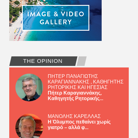
THE OPINION
ΠΗΤΕΡ ΠΑΝΑΓΙΩΤΗΣ
ΚΑΡΑΓΙΑΝΝΑΚΗΣ , ΚΑΘΗΓΗΤΗΣ
ΡΗΤΟΡΙΚΗΣ ΚΑΙ ΗΓΕΣΙΑΣ
Πήτερ Καραγιαννάκης,
Καθηγητής Ρητορικής...
ΜΑΝΟΛΗΣ ΚΑΡΕΛΛΑΣ
Η Όλυμπος πεθαίνει χωρίς
γιατρό – αλλά φ...