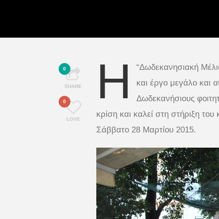
Η
“Δωδεκανησιακή Μέλισ
0
και έργο μεγάλο και 
SHARE
Δωδεκανήσιους φοιτητ
0
κρίση και καλεί στη στήριξη του
LOVE
Σάββατο 28 Μαρτίου 2015.