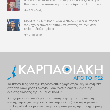
Απονομή διδακτορικού του Ιατρού-Χειρουργού Μιχάλη
Κων/νου Κωνσταντινιδη, από την Αρκάσα Καρπάθου
82 Προβολές
ΜΑΝΟΣ ΚΟΝΣΟΛΑΣ: «Να διευκολυνθούν οι πολίτες
που έχουν παλαιού τύπου ταυτότητες σε ισχύ στην
έκδοση διαβατηρίου»
69 Προβολές
Το παρόν blog δεν έχει κερδοσκοπικό χαρακτήρα. Δημιουργήθηκε
από την Καλλιρρόη Γεωργίου-Μανωλάκη σαν συνέχεια της
έντυπης έκδοσης της "ΚΑΡΠΑΘΙΑΚΗΣ".
Απαγορεύεται η αναδημοσίευση,αντιγραφή ή αναπαραγωγή
(ολική, μερική,περιληπτική κατά παράφραση) του περιεχομένου
του karpathiaki.gr με οποιονδήποτε τρόπο χωρίς την προηγούμενη