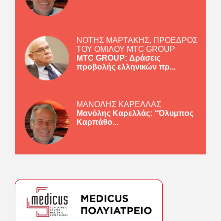
ΝΟΤΗΣ ΜΑΡΤΑΚΗΣ, ΠΡΟΕΔΡΟΣ
ΤΟΥ ΟΜΙΛΟΥ MTC GROUP
MTC GROUP: Δράσεις
προβολής ελληνικών πρ...
ΜΑΝΟΛΗΣ ΚΑΡΕΛΛΑΣ
Μανόλης Καρελλάς: “Όλυμπος
Καρπάθο...