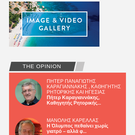
THE OPINION
ΠΗΤΕΡ ΠΑΝΑΓΙΩΤΗΣ
ΚΑΡΑΓΙΑΝΝΑΚΗΣ , ΚΑΘΗΓΗΤΗΣ
ΡΗΤΟΡΙΚΗΣ ΚΑΙ ΗΓΕΣΙΑΣ
Πήτερ Καραγιαννάκης,
Καθηγητής Ρητορικής...
ΜΑΝΟΛΗΣ ΚΑΡΕΛΛΑΣ
Η Όλυμπος πεθαίνει χωρίς
γιατρό – αλλά φ...