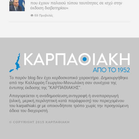
που έχουν παλαιού τύπου ταυτότητες σε ισχύ στην
έκδοση διαβατηρίου»
69 Προβολές
Το παρόν blog δεν έχει κερδοσκοπικό χαρακτήρα. Δημιουργήθηκε
από την Καλλιρρόη Γεωργίου-Μανωλάκη σαν συνέχεια της
έντυπης έκδοσης της "ΚΑΡΠΑΘΙΑΚΗΣ".
Απαγορεύεται η αναδημοσίευση,αντιγραφή ή αναπαραγωγή
(ολική, μερική,περιληπτική κατά παράφραση) του περιεχομένου
του karpathiaki.gr με οποιονδήποτε τρόπο χωρίς την προηγούμενη
άδεια του διαχειριστή.
© COPYRIGHT 2015 ΚΑΡΠΑΘΙΑΚΗ