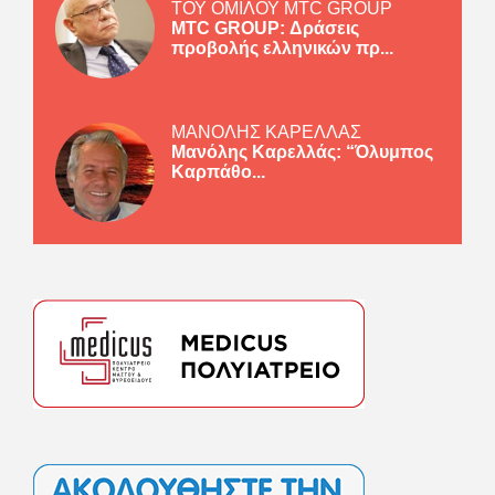
ΤΟΥ ΟΜΙΛΟΥ MTC GROUP
MTC GROUP: Δράσεις
προβολής ελληνικών πρ...
ΜΑΝΟΛΗΣ ΚΑΡΕΛΛΑΣ
Μανόλης Καρελλάς: “Όλυμπος
Καρπάθο...