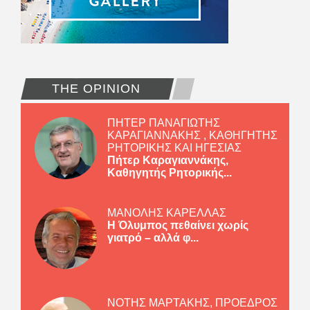
THE OPINION
ΠΗΤΕΡ ΠΑΝΑΓΙΩΤΗΣ
ΚΑΡΑΓΙΑΝΝΑΚΗΣ , ΚΑΘΗΓΗΤΗΣ
ΡΗΤΟΡΙΚΗΣ ΚΑΙ ΗΓΕΣΙΑΣ
Πήτερ Καραγιαννάκης,
Καθηγητής Ρητορικής...
ΜΑΝΟΛΗΣ ΚΑΡΕΛΛΑΣ
Η Όλυμπος πεθαίνει χωρίς
γιατρό – αλλά φ...
ΝΟΤΗΣ ΜΑΡΤΑΚΗΣ, ΠΡΟΕΔΡΟΣ