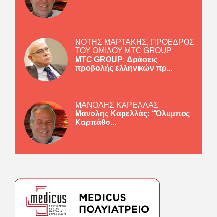
ΝΟΤΗΣ ΜΑΡΤΑΚΗΣ, ΠΡΟΕΔΡΟΣ
ΤΟΥ ΟΜΙΛΟΥ MTC GROUP
MTC GROUP: Δράσεις
προβολής ελληνικών πρ...
ΜΑΝΟΛΗΣ ΚΑΡΕΛΛΑΣ
Μανόλης Καρελλάς: “Όλυμπος
Καρπάθο...