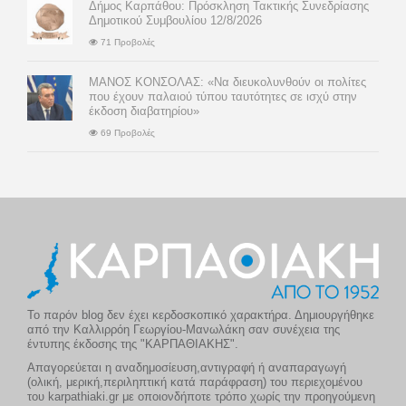
Δήμος Καρπάθου: Πρόσκληση Τακτικής Συνεδρίασης
Δημοτικού Συμβουλίου 12/8/2026
71 Προβολές
ΜΑΝΟΣ ΚΟΝΣΟΛΑΣ: «Να διευκολυνθούν οι πολίτες
που έχουν παλαιού τύπου ταυτότητες σε ισχύ στην
έκδοση διαβατηρίου»
69 Προβολές
Το παρόν blog δεν έχει κερδοσκοπικό χαρακτήρα. Δημιουργήθηκε
από την Καλλιρρόη Γεωργίου-Μανωλάκη σαν συνέχεια της
έντυπης έκδοσης της "ΚΑΡΠΑΘΙΑΚΗΣ".
Απαγορεύεται η αναδημοσίευση,αντιγραφή ή αναπαραγωγή
(ολική, μερική,περιληπτική κατά παράφραση) του περιεχομένου
του karpathiaki.gr με οποιονδήποτε τρόπο χωρίς την προηγούμενη