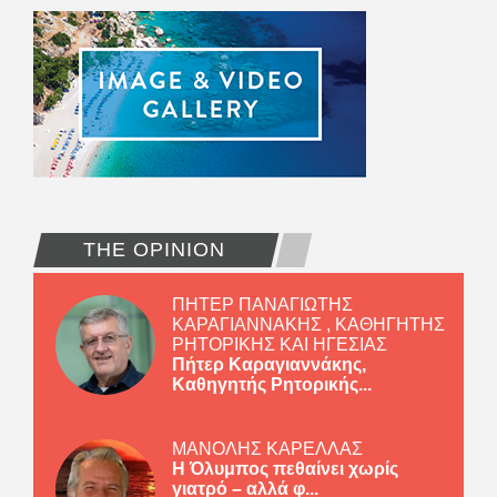
THE OPINION
ΠΗΤΕΡ ΠΑΝΑΓΙΩΤΗΣ
ΚΑΡΑΓΙΑΝΝΑΚΗΣ , ΚΑΘΗΓΗΤΗΣ
ΡΗΤΟΡΙΚΗΣ ΚΑΙ ΗΓΕΣΙΑΣ
Πήτερ Καραγιαννάκης,
Καθηγητής Ρητορικής...
ΜΑΝΟΛΗΣ ΚΑΡΕΛΛΑΣ
Η Όλυμπος πεθαίνει χωρίς
γιατρό – αλλά φ...