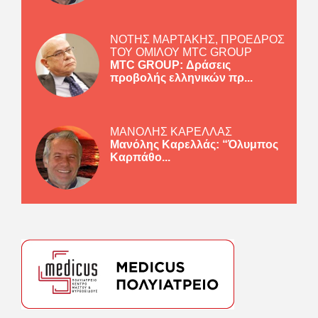
ΝΟΤΗΣ ΜΑΡΤΑΚΗΣ, ΠΡΟΕΔΡΟΣ
ΤΟΥ ΟΜΙΛΟΥ MTC GROUP
MTC GROUP: Δράσεις
προβολής ελληνικών πρ...
ΜΑΝΟΛΗΣ ΚΑΡΕΛΛΑΣ
Μανόλης Καρελλάς: “Όλυμπος
Καρπάθο...