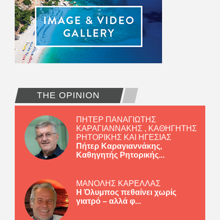
THE OPINION
ΠΗΤΕΡ ΠΑΝΑΓΙΩΤΗΣ
ΚΑΡΑΓΙΑΝΝΑΚΗΣ , ΚΑΘΗΓΗΤΗΣ
ΡΗΤΟΡΙΚΗΣ ΚΑΙ ΗΓΕΣΙΑΣ
Πήτερ Καραγιαννάκης,
Καθηγητής Ρητορικής...
ΜΑΝΟΛΗΣ ΚΑΡΕΛΛΑΣ
Η Όλυμπος πεθαίνει χωρίς
γιατρό – αλλά φ...