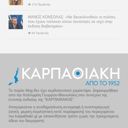
174 Προβολές
ΜΑΝΟΣ ΚΟΝΣΟΛΑΣ: «Να διευκολυνθούν οι πολίτες
που έχουν παλαιού τύπου ταυτότητες σε ισχύ στην
έκδοση διαβατηρίου»
64 Προβολές
Το παρόν blog δεν έχει κερδοσκοπικό χαρακτήρα. Δημιουργήθηκε
από την Καλλιρρόη Γεωργίου-Μανωλάκη σαν συνέχεια της
έντυπης έκδοσης της "ΚΑΡΠΑΘΙΑΚΗΣ".
Απαγορεύεται η αναδημοσίευση,αντιγραφή ή αναπαραγωγή
(ολική, μερική,περιληπτική κατά παράφραση) του περιεχομένου
του karpathiaki.gr με οποιονδήποτε τρόπο χωρίς την προηγούμενη
άδεια του διαχειριστή.