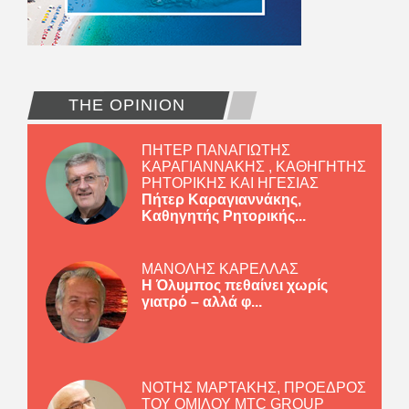
THE OPINION
ΠΗΤΕΡ ΠΑΝΑΓΙΩΤΗΣ
ΚΑΡΑΓΙΑΝΝΑΚΗΣ , ΚΑΘΗΓΗΤΗΣ
ΡΗΤΟΡΙΚΗΣ ΚΑΙ ΗΓΕΣΙΑΣ
Πήτερ Καραγιαννάκης,
Καθηγητής Ρητορικής...
ΜΑΝΟΛΗΣ ΚΑΡΕΛΛΑΣ
Η Όλυμπος πεθαίνει χωρίς
γιατρό – αλλά φ...
ΝΟΤΗΣ ΜΑΡΤΑΚΗΣ, ΠΡΟΕΔΡΟΣ
ΤΟΥ ΟΜΙΛΟΥ MTC GROUP