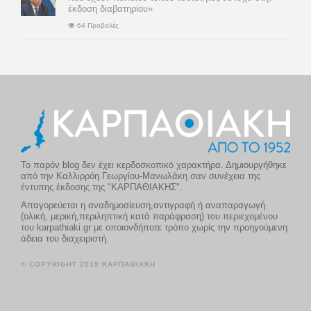
έκδοση διαβατηρίου»
64 Προβολές
Το παρόν blog δεν έχει κερδοσκοπικό χαρακτήρα. Δημιουργήθηκε
από την Καλλιρρόη Γεωργίου-Μανωλάκη σαν συνέχεια της
έντυπης έκδοσης της "ΚΑΡΠΑΘΙΑΚΗΣ".
Απαγορεύεται η αναδημοσίευση,αντιγραφή ή αναπαραγωγή
(ολική, μερική,περιληπτική κατά παράφραση) του περιεχομένου
του karpathiaki.gr με οποιονδήποτε τρόπο χωρίς την προηγούμενη
άδεια του διαχειριστή.
© COPYRIGHT 2015 ΚΑΡΠΑΘΙΑΚΗ