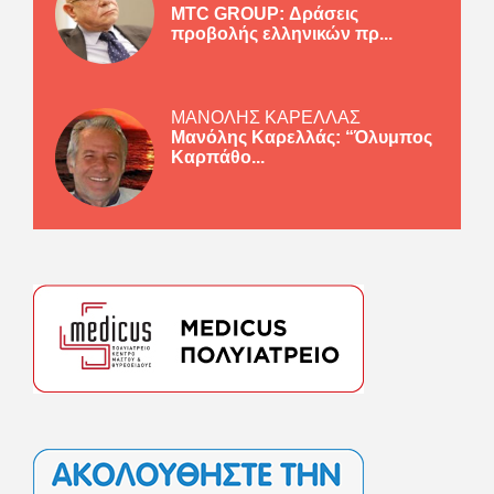
MTC GROUP: Δράσεις
προβολής ελληνικών πρ...
ΜΑΝΟΛΗΣ ΚΑΡΕΛΛΑΣ
Μανόλης Καρελλάς: “Όλυμπος
Καρπάθο...