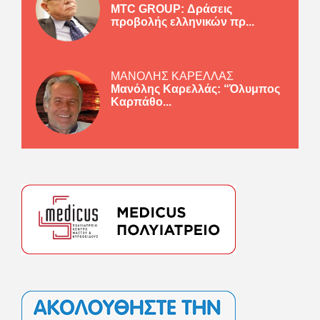
MTC GROUP: Δράσεις
προβολής ελληνικών πρ...
ΜΑΝΟΛΗΣ ΚΑΡΕΛΛΑΣ
Μανόλης Καρελλάς: “Όλυμπος
Καρπάθο...