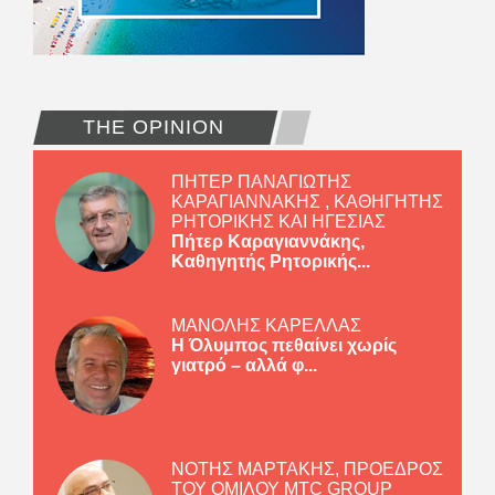
THE OPINION
ΠΗΤΕΡ ΠΑΝΑΓΙΩΤΗΣ
ΚΑΡΑΓΙΑΝΝΑΚΗΣ , ΚΑΘΗΓΗΤΗΣ
ΡΗΤΟΡΙΚΗΣ ΚΑΙ ΗΓΕΣΙΑΣ
Πήτερ Καραγιαννάκης,
Καθηγητής Ρητορικής...
ΜΑΝΟΛΗΣ ΚΑΡΕΛΛΑΣ
Η Όλυμπος πεθαίνει χωρίς
γιατρό – αλλά φ...
ΝΟΤΗΣ ΜΑΡΤΑΚΗΣ, ΠΡΟΕΔΡΟΣ
ΤΟΥ ΟΜΙΛΟΥ MTC GROUP