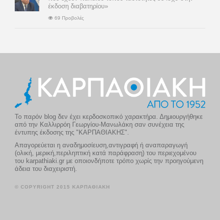
έκδοση διαβατηρίου»
69 Προβολές
Το παρόν blog δεν έχει κερδοσκοπικό χαρακτήρα. Δημιουργήθηκε
από την Καλλιρρόη Γεωργίου-Μανωλάκη σαν συνέχεια της
έντυπης έκδοσης της "ΚΑΡΠΑΘΙΑΚΗΣ".
Απαγορεύεται η αναδημοσίευση,αντιγραφή ή αναπαραγωγή
(ολική, μερική,περιληπτική κατά παράφραση) του περιεχομένου
του karpathiaki.gr με οποιονδήποτε τρόπο χωρίς την προηγούμενη
άδεια του διαχειριστή.
© COPYRIGHT 2015 ΚΑΡΠΑΘΙΑΚΗ