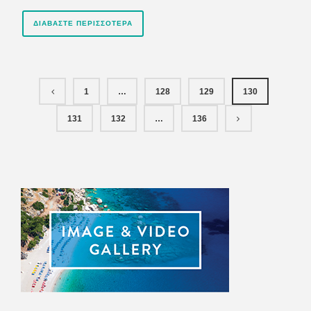
ΔΙΑΒΆΣΤΕ ΠΕΡΙΣΣΌΤΕΡΑ
1
…
128
129
130
131
132
…
136