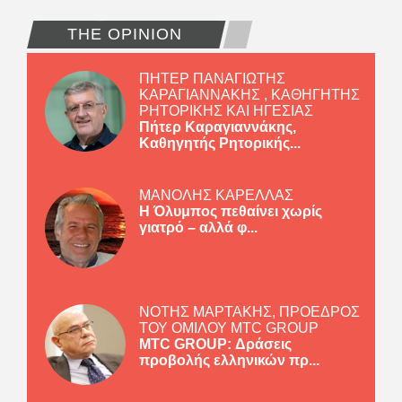
THE OPINION
ΠΗΤΕΡ ΠΑΝΑΓΙΩΤΗΣ
ΚΑΡΑΓΙΑΝΝΑΚΗΣ , ΚΑΘΗΓΗΤΗΣ
ΡΗΤΟΡΙΚΗΣ ΚΑΙ ΗΓΕΣΙΑΣ
Πήτερ Καραγιαννάκης,
Καθηγητής Ρητορικής...
ΜΑΝΟΛΗΣ ΚΑΡΕΛΛΑΣ
Η Όλυμπος πεθαίνει χωρίς
γιατρό – αλλά φ...
ΝΟΤΗΣ ΜΑΡΤΑΚΗΣ, ΠΡΟΕΔΡΟΣ
ΤΟΥ ΟΜΙΛΟΥ MTC GROUP
MTC GROUP: Δράσεις
προβολής ελληνικών πρ...