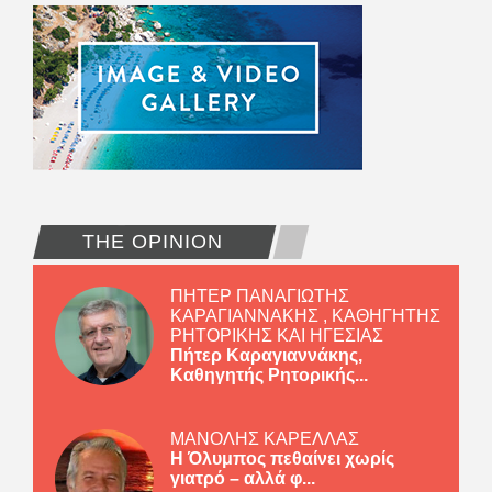
THE OPINION
ΠΗΤΕΡ ΠΑΝΑΓΙΩΤΗΣ
ΚΑΡΑΓΙΑΝΝΑΚΗΣ , ΚΑΘΗΓΗΤΗΣ
ΡΗΤΟΡΙΚΗΣ ΚΑΙ ΗΓΕΣΙΑΣ
Πήτερ Καραγιαννάκης,
Καθηγητής Ρητορικής...
ΜΑΝΟΛΗΣ ΚΑΡΕΛΛΑΣ
Η Όλυμπος πεθαίνει χωρίς
γιατρό – αλλά φ...