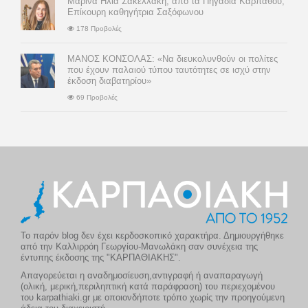
Μαρίνα Ηλία Σακελλάκη, από τα Πηγάδια Καρπάθου,
Επίκουρη καθηγήτρια Σαξόφωνου
178 Προβολές
ΜΑΝΟΣ ΚΟΝΣΟΛΑΣ: «Να διευκολυνθούν οι πολίτες
που έχουν παλαιού τύπου ταυτότητες σε ισχύ στην
έκδοση διαβατηρίου»
69 Προβολές
Το παρόν blog δεν έχει κερδοσκοπικό χαρακτήρα. Δημιουργήθηκε
από την Καλλιρρόη Γεωργίου-Μανωλάκη σαν συνέχεια της
έντυπης έκδοσης της "ΚΑΡΠΑΘΙΑΚΗΣ".
Απαγορεύεται η αναδημοσίευση,αντιγραφή ή αναπαραγωγή
(ολική, μερική,περιληπτική κατά παράφραση) του περιεχομένου
του karpathiaki.gr με οποιονδήποτε τρόπο χωρίς την προηγούμενη