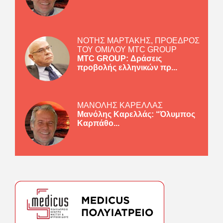
ΝΟΤΗΣ ΜΑΡΤΑΚΗΣ, ΠΡΟΕΔΡΟΣ
ΤΟΥ ΟΜΙΛΟΥ MTC GROUP
MTC GROUP: Δράσεις
προβολής ελληνικών πρ...
ΜΑΝΟΛΗΣ ΚΑΡΕΛΛΑΣ
Μανόλης Καρελλάς: “Όλυμπος
Καρπάθο...