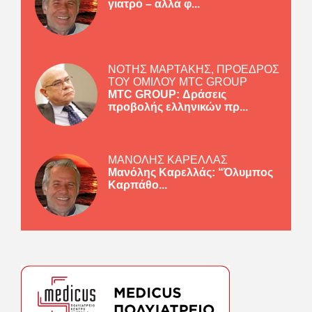
γιατρό – αλλά φ...
ΝΟΤΗΣ ΜΑΡΤΑΚΗΣ, ΠΡΟΕΔΡΟΣ
ΤΟΥ ΟΜΙΛΟΥ MTC GROUP
MTC GROUP: Δράσεις
προβολής ελληνικών πρ...
ΜΑΝΟΛΗΣ ΚΑΡΕΛΛΑΣ
Μανόλης Καρελλάς: “Όλυμπος
Καρπάθο...