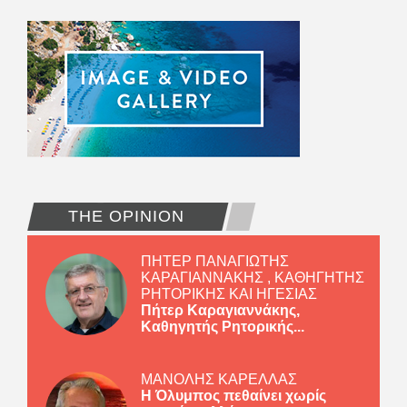
THE OPINION
ΠΗΤΕΡ ΠΑΝΑΓΙΩΤΗΣ
ΚΑΡΑΓΙΑΝΝΑΚΗΣ , ΚΑΘΗΓΗΤΗΣ
ΡΗΤΟΡΙΚΗΣ ΚΑΙ ΗΓΕΣΙΑΣ
Πήτερ Καραγιαννάκης,
Καθηγητής Ρητορικής...
ΜΑΝΟΛΗΣ ΚΑΡΕΛΛΑΣ
Η Όλυμπος πεθαίνει χωρίς