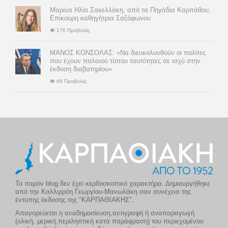
Μαρίνα Ηλία Σακελλάκη, από τα Πηγάδια Καρπάθου,
Επίκουρη καθηγήτρια Σαξόφωνου
176 Προβολές
ΜΑΝΟΣ ΚΟΝΣΟΛΑΣ: «Να διευκολυνθούν οι πολίτες
που έχουν παλαιού τύπου ταυτότητες σε ισχύ στην
έκδοση διαβατηρίου»
69 Προβολές
Το παρόν blog δεν έχει κερδοσκοπικό χαρακτήρα. Δημιουργήθηκε
από την Καλλιρρόη Γεωργίου-Μανωλάκη σαν συνέχεια της
έντυπης έκδοσης της "ΚΑΡΠΑΘΙΑΚΗΣ".
Απαγορεύεται η αναδημοσίευση,αντιγραφή ή αναπαραγωγή
(ολική, μερική,περιληπτική κατά παράφραση) του περιεχομένου