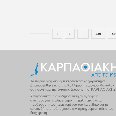
1
…
439
44
Το παρόν blog δεν έχει κερδοσκοπικό χαρακτήρα.
Δημιουργήθηκε από την Καλλιρρόη Γεωργίου-Μανωλάκ
σαν συνέχεια της έντυπης έκδοσης της "ΚΑΡΠΑΘΙΑΚΗΣ
Απαγορεύεται η αναδημοσίευση,αντιγραφή ή
αναπαραγωγή (ολική, μερική,περιληπτική κατά
παράφραση) του περιεχομένου του karpathiaki.gr με
οποιονδήποτε τρόπο χωρίς την προηγούμενη άδεια του
διαχειριστή.