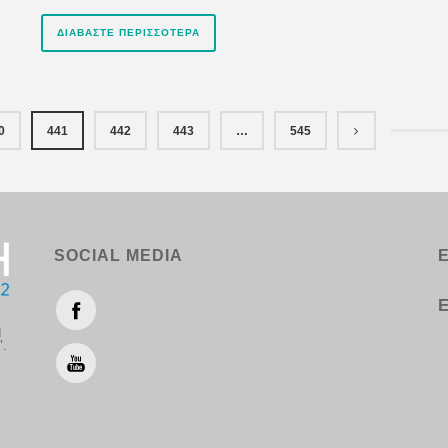
ΔΙΑΒΆΣΤΕ ΠΕΡΙΣΣΌΤΕΡΑ
0
441
442
443
…
545
SOCIAL MEDIA
Ε
η
".