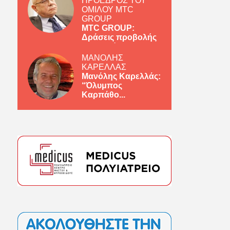
ΠΡΟΕΔΡΟΣ ΤΟΥ
ΟΜΙΛΟΥ MTC
GROUP
MTC GROUP:
Δράσεις προβολής
ελληνικών πρ...
ΜΑΝΟΛΗΣ
ΚΑΡΕΛΛΑΣ
Μανόλης Καρελλάς:
“Όλυμπος
Καρπάθο...