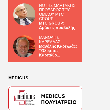
ΝΟΤΗΣ ΜΑΡΤΑΚΗΣ,
ΠΡΟΕΔΡΟΣ ΤΟΥ
ΟΜΙΛΟΥ MTC
GROUP
MTC GROUP:
Δράσεις προβολής
ελληνικών πρ...
ΜΑΝΟΛΗΣ
ΚΑΡΕΛΛΑΣ
Μανόλης Καρελλάς:
“Όλυμπος
Καρπάθο...
MEDICUS