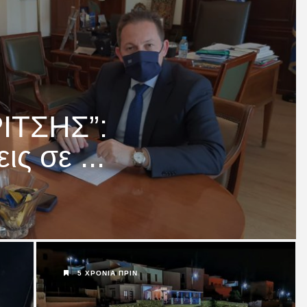
 στο
rpa...
ΙΤΣΗΣ”:
ς σε ...
εως του
5 ΧΡΌΝΙΑ ΠΡΙΝ