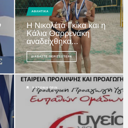
άτη...
ΑΘΛΗΤΙΚΑ
ν
Η Νικολέτα Γκίκα και η
Κάλια Θαρρενάκη
αναδείχθηκα...
ΔΙΑΒΆΣΤΕ ΠΕΡΙΣΣΌΤΕΡΑ
5 ΧΡΌΝΙΑ ΠΡΙΝ
ΙΟΥ
η χαθεί