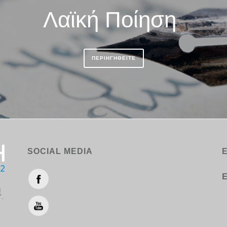
Λαϊκή Ποίηση
ΠΕΡΙΗΓΗΘΕΙΤΕ
SOCIAL MEDIA
Ε
η
".