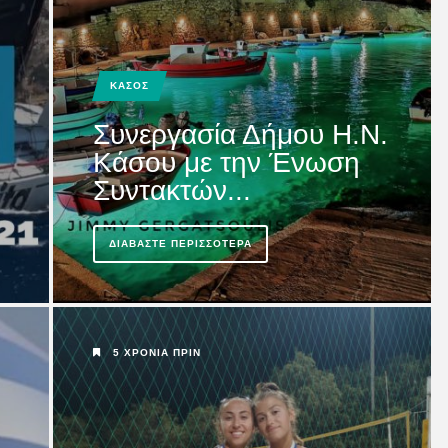
Καρπάθου:
ΚΑΣΟΣ
Συνεργασία Δήμου Η.Ν.
Κάσου με την Ένωση
Συντακτών...
ΔΙΑΒΆΣΤΕ ΠΕΡΙΣΣΌΤΕΡΑ
5 ΧΡΌΝΙΑ ΠΡΙΝ
 Κάσο: Είχαμε