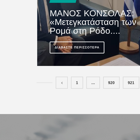
άσκοπα και ά...
ΜΑΝΟΣ ΚΟΝΣΟΛΑΣ:
«Μετεγκατάσταση των
ΔΙΑΒΆΣΤΕ ΠΕΡΙΣΣΌΤΕΡΑ
Ρομά στη Ρόδο....
ΔΙΑΒΆΣΤΕ ΠΕΡΙΣΣΌΤΕΡΑ
1
…
920
921