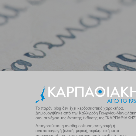
Το παρόν blog δεν έχει κερδοσκοπικό χαρακτήρα.
Δημιουργήθηκε από την Καλλιρρόη Γεωργίου-Μανωλάκ
σαν συνέχεια της έντυπης έκδοσης της "ΚΑΡΠΑΘΙΑΚΗΣ
Απαγορεύεται η αναδημοσίευση,αντιγραφή ή
αναπαραγωγή (ολική, μερική,περιληπτική κατά
παράφραση) του περιεχομένου του karpathiaki.gr με