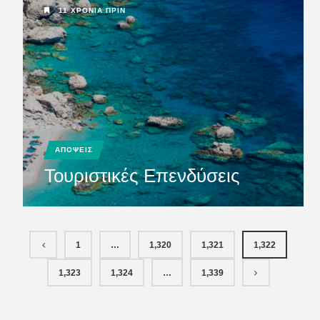
11 ΧΡΌΝΙΑ ΠΡΙΝ
ΑΠΟΨΕΙΣ
Τουριστικές Επενδύσεις
1
…
1,320
1,321
1,322
1,323
1,324
…
1,339