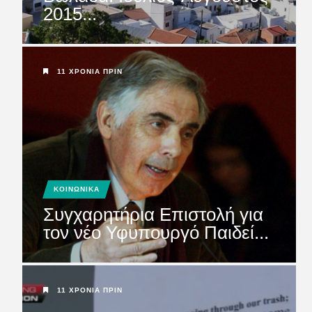
2015...
ΜΕΛΕΤΗ ΛΙΜΑΝΙΟΥ
ΚΑΡΠΑΘΟΥ: Να μη χαθεί
άσκοπα και ά...
11 ΧΡΌΝΙΑ ΠΡΙΝ
ΚΟΙΝΩΝΙΚΑ
Συγχαρητήρια Επιστολή για
τον νέο Υφυπουργό Παιδεί...
11 ΧΡΌΝΙΑ ΠΡΙΝ