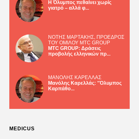
Η Όλυμπος πεθαίνει χωρίς
γιατρό – αλλά φ...
ΝΟΤΗΣ ΜΑΡΤΑΚΗΣ, ΠΡΟΕΔΡΟΣ
ΤΟΥ ΟΜΙΛΟΥ MTC GROUP
MTC GROUP: Δράσεις
προβολής ελληνικών πρ...
ΜΑΝΟΛΗΣ ΚΑΡΕΛΛΑΣ
Μανόλης Καρελλάς: “Όλυμπος
Καρπάθο...
MEDICUS