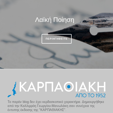
Λαϊκή Ποίηση
ΠΕΡΙΗΓΗΘΕΙΤΕ
Το παρόν blog δεν έχει κερδοσκοπικό χαρακτήρα. Δημιουργήθηκε
από την Καλλιρρόη Γεωργίου-Μανωλάκη σαν συνέχεια της
έντυπης έκδοσης της "ΚΑΡΠΑΘΙΑΚΗΣ".