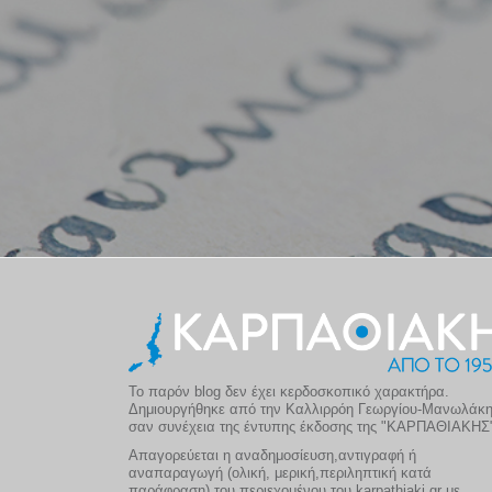
Το παρόν blog δεν έχει κερδοσκοπικό χαρακτήρα.
Δημιουργήθηκε από την Καλλιρρόη Γεωργίου-Μανωλάκ
σαν συνέχεια της έντυπης έκδοσης της "ΚΑΡΠΑΘΙΑΚΗΣ
Απαγορεύεται η αναδημοσίευση,αντιγραφή ή
αναπαραγωγή (ολική, μερική,περιληπτική κατά
παράφραση) του περιεχομένου του karpathiaki.gr με