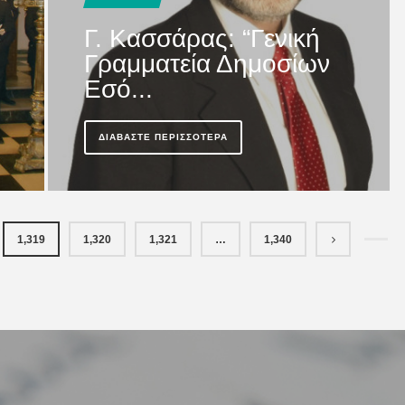
Γ. Κασσάρας: “Γενική
Γραμματεία Δημοσίων
Εσό...
ΔΙΑΒΆΣΤΕ ΠΕΡΙΣΣΌΤΕΡΑ
1,319
1,320
1,321
…
1,340