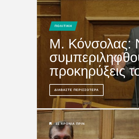
Η “ΚΑΡΠΑΘΙΑΚΗ”
διαδίκτυο www.ka
ΠΟΛΙΤΙΚΗ
M. Κόνσολας: 
ΔΙΑΒΆΣΤΕ ΠΕΡΙΣΣΌΤΕΡΑ
συμπεριληφθού
προκηρύξεις το
5 ΧΡΌΝΙΑ ΠΡΙΝ
ΔΙΑΒΆΣΤΕ ΠΕΡΙΣΣΌΤΕΡΑ
ΚΑΡΠΑΘΟΣ
ΚΟΙΝΩΝΙΚΑ
ΟΘΟΣ
Ι.Ν.Μεταμορφώσ
11 ΧΡΌΝΙΑ ΠΡΙΝ