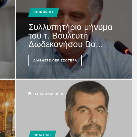
άτη...
ΚΟΙΝΩΝΙΚΑ
Συλλυπητήριο μήνυμα
του τ. Βουλευτή
Δωδεκανήσου Βα...
ΔΙΑΒΆΣΤΕ ΠΕΡΙΣΣΌΤΕΡΑ
11 ΧΡΌΝΙΑ ΠΡΙΝ
ΙΟΥ
η χαθεί
ΠΟΛΙΤΙΚΗ