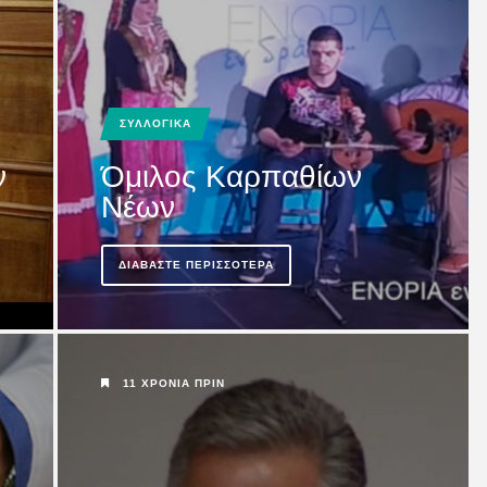
Καρπάθου:
ΣΥΛΛΟΓΙΚΑ
ν
Όμιλος Καρπαθίων
Νέων
ΔΙΑΒΆΣΤΕ ΠΕΡΙΣΣΌΤΕΡΑ
11 ΧΡΌΝΙΑ ΠΡΙΝ
 Κάσο: Είχαμε