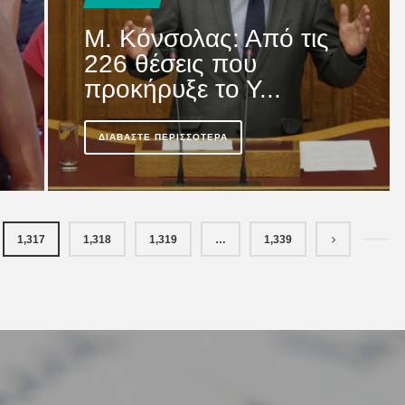
M. Κόνσολας: Από τις
226 θέσεις που
προκήρυξε το Υ...
ΔΙΑΒΆΣΤΕ ΠΕΡΙΣΣΌΤΕΡΑ
1,317
1,318
1,319
…
1,339