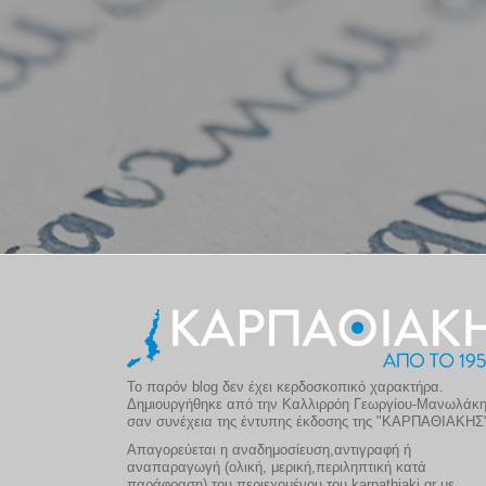
Το παρόν blog δεν έχει κερδοσκοπικό χαρακτήρα.
Δημιουργήθηκε από την Καλλιρρόη Γεωργίου-Μανωλάκ
σαν συνέχεια της έντυπης έκδοσης της "ΚΑΡΠΑΘΙΑΚΗΣ
Απαγορεύεται η αναδημοσίευση,αντιγραφή ή
αναπαραγωγή (ολική, μερική,περιληπτική κατά
παράφραση) του περιεχομένου του karpathiaki.gr με