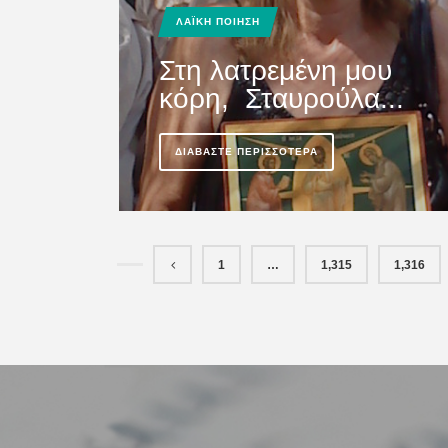
άσκοπα και ά...
ΛΑΪΚΗ ΠΟΙΗΣΗ
Στη λατρεμένη μου
ΔΙΑΒΆΣΤΕ ΠΕΡΙΣΣΌΤΕΡΑ
κόρη, Σταυρούλα...
ΔΙΑΒΆΣΤΕ ΠΕΡΙΣΣΌΤΕΡΑ
1
…
1,315
1,316