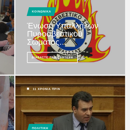
άτη...
ΚΟΙΝΩΝΙΚΑ
Ένωση Υπαλλήλων
Πυροσβεστικού
Σώματος...
ΔΙΑΒΆΣΤΕ ΠΕΡΙΣΣΌΤΕΡΑ
11 ΧΡΌΝΙΑ ΠΡΙΝ
ΙΟΥ
η χαθεί
ΠΟΛΙΤΙΚΗ