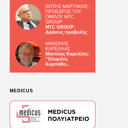
ΝΟΤΗΣ ΜΑΡΤΑΚΗΣ,
ΠΡΟΕΔΡΟΣ ΤΟΥ
ΟΜΙΛΟΥ MTC
GROUP
MTC GROUP:
Δράσεις προβολής
ελληνικών πρ...
ΜΑΝΟΛΗΣ
ΚΑΡΕΛΛΑΣ
Μανόλης Καρελλάς:
“Όλυμπος
Καρπάθο...
MEDICUS