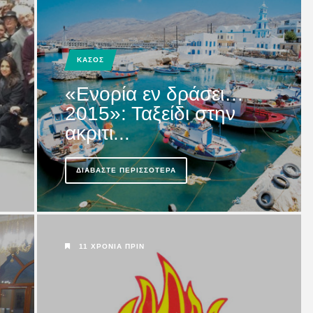
Καρπάθου:
ΚΑΣΟΣ
«Ενορία εν δράσει…
2015»: Ταξείδι στην
ακριτι...
ΔΙΑΒΆΣΤΕ ΠΕΡΙΣΣΌΤΕΡΑ
11 ΧΡΌΝΙΑ ΠΡΙΝ
 Κάσο: Είχαμε