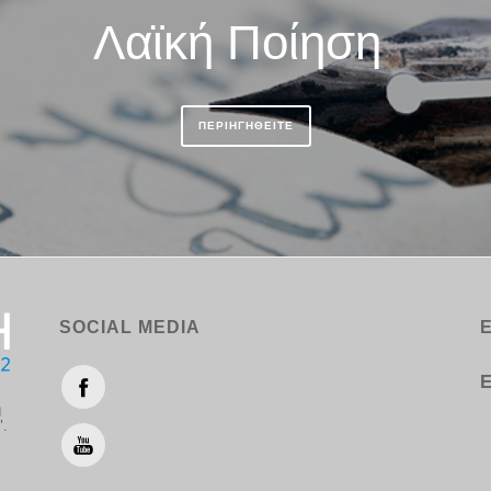
Λαϊκή Ποίηση
ΠΕΡΙΗΓΗΘΕΙΤΕ
SOCIAL MEDIA
Ε
η
".