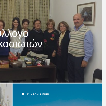
 στο
rpa...
ύλλογο
κασιωτών
εως του
11 ΧΡΌΝΙΑ ΠΡΙΝ