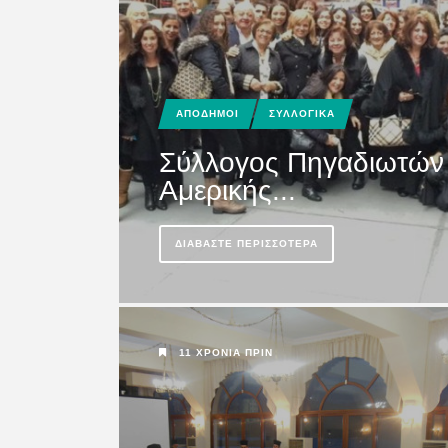
Σωτήρος Όθους 
Eκοι...
ΑΠΟΔΗΜΟΙ
ΣΥΛΛΟΓΙΚΑ
ΔΙΑΒΆΣΤΕ ΠΕΡΙΣΣΌΤΕΡΑ
Σύλλογος Πηγαδιωτών
Αμερικής...
2 ΧΡΌΝΙΑ ΠΡΙΝ
ΔΙΑΒΆΣΤΕ ΠΕΡΙΣΣΌΤΕΡΑ
11 ΧΡΌΝΙΑ ΠΡΙΝ
ΚΑΣΟΣ
ΠΟΛΙΤΙΚΗ
Γεραπετρίτης για