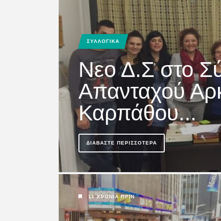
Η “ΚΑΡΠΑΘΙΑΚΗ”
διαδίκτυο www.ka
ΣΥΛΛΟΓΙΚΑ
Νεο Δ.Σ στο Σ
ΔΙΑΒΆΣΤΕ ΠΕΡΙΣΣΌΤΕΡΑ
Απανταχού Αρ
Καρπάθου...
5 ΧΡΌΝΙΑ ΠΡΙΝ
ΔΙΑΒΆΣΤΕ ΠΕΡΙΣΣΌΤΕΡΑ
ΚΑΡΠΑΘΟΣ
ΚΟΙΝΩΝΙΚΑ
ΟΘΟΣ
Ι.Ν.Μεταμορφώσ
11 ΧΡΌΝΙΑ ΠΡΙΝ