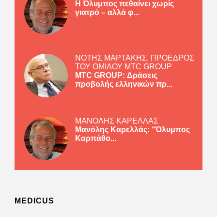
Η Όλυμπος πεθαίνει χωρίς
γιατρό – αλλά φ...
ΝΟΤΗΣ ΜΑΡΤΑΚΗΣ, ΠΡΟΕΔΡΟΣ
ΤΟΥ ΟΜΙΛΟΥ MTC GROUP
MTC GROUP: Δράσεις
προβολής ελληνικών πρ...
ΜΑΝΟΛΗΣ ΚΑΡΕΛΛΑΣ
Μανόλης Καρελλάς: “Όλυμπος
Καρπάθο...
MEDICUS