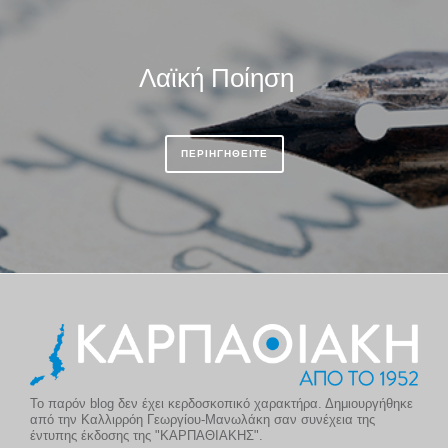
Λαϊκή Ποίηση
ΠΕΡΙΗΓΗΘΕΙΤΕ
Το παρόν blog δεν έχει κερδοσκοπικό χαρακτήρα. Δημιουργήθηκε
από την Καλλιρρόη Γεωργίου-Μανωλάκη σαν συνέχεια της
έντυπης έκδοσης της "ΚΑΡΠΑΘΙΑΚΗΣ".