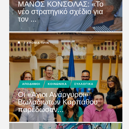
ΜΑΝΟΣ ΚΟΝΣΟΛΑΣ: «Το
νέο στρατηγικό σχέδιο για
τον ...
7 ΧΡΌΝΙΑ ΠΡΙΝ
ΑΠΟΔΗΜΟΙ
ΚΟΙΝΩΝΙΚΑ
ΣΥΛΛΟΓΙΚΑ
Οι «Άγιοι Ανάργυροι»
Βωλαδιωτών Καρπάθου
παρέδωσαν...