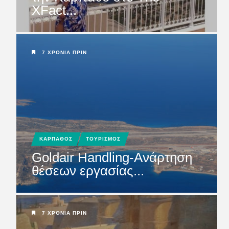
XFact...
ΜΕΛΕΤΗ ΛΙΜΑΝΙΟΥ
ΚΑΡΠΑΘΟΥ: Να μη χαθεί
άσκοπα και ά...
7 ΧΡΌΝΙΑ ΠΡΙΝ
ΚΑΡΠΑΘΟΣ
ΤΟΥΡΙΣΜΟΣ
Goldair Handling-Ανάρτηση
θέσεων εργασίας...
7 ΧΡΌΝΙΑ ΠΡΙΝ