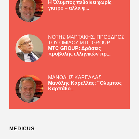
Η Όλυμπος πεθαίνει χωρίς
γιατρό – αλλά φ...
ΝΟΤΗΣ ΜΑΡΤΑΚΗΣ, ΠΡΟΕΔΡΟΣ
ΤΟΥ ΟΜΙΛΟΥ MTC GROUP
MTC GROUP: Δράσεις
προβολής ελληνικών πρ...
ΜΑΝΟΛΗΣ ΚΑΡΕΛΛΑΣ
Μανόλης Καρελλάς: “Όλυμπος
Καρπάθο...
MEDICUS