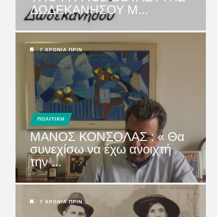
ΔΩΔΕΚΑΝΗΣΟΥ Μ...
ΜΕΛΕΤΗ ΛΙΜΑΝΙΟΥ
ΚΑΡΠΑΘΟΥ: Να μη χαθεί
άσκοπα και ά...
7 ΧΡΌΝΙΑ ΠΡΙΝ
ΠΟΛΙΤΙΚΗ
MANOΣ ΚΟΝΣΟΛΑΣ : « Θα
συνεχίσω να έχω ανοιχτή
την ...
7 ΧΡΌΝΙΑ ΠΡΙΝ