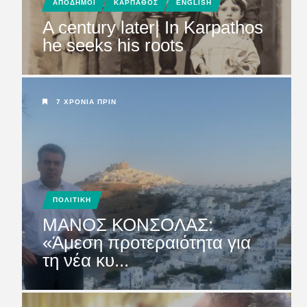
ΑΠΟΔΗΜΟΙ
ΚΑΡΠΑΘΟΣ
ENGLISH
A century later| In Karpathos
he seeks his roots
7 ΧΡΌΝΙΑ ΠΡΙΝ
ΠΟΛΙΤΙΚΗ
ΜANOΣ ΚΟΝΣΟΛΑΣ:
«Άμεση προτεραιότητα για
τη νέα κυ...