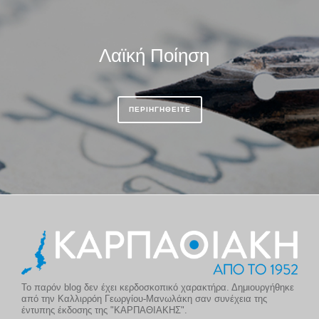
Λαϊκή Ποίηση
ΠΕΡΙΗΓΗΘΕΙΤΕ
Το παρόν blog δεν έχει κερδοσκοπικό χαρακτήρα. Δημιουργήθηκε
από την Καλλιρρόη Γεωργίου-Μανωλάκη σαν συνέχεια της
έντυπης έκδοσης της "ΚΑΡΠΑΘΙΑΚΗΣ".